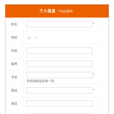
个人信息
（*为必填项）
*
姓名
性别
年龄
籍贯
*
手机
手机和固话必填一项
*
固话
微信