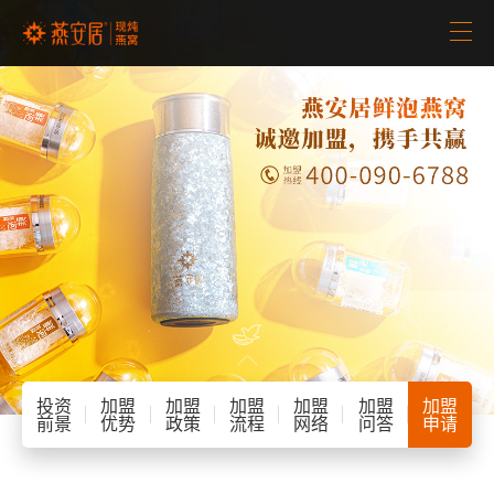
首页
品牌介绍
招商加盟
新闻中心
产品中心

客服中心

投资
加盟
加盟
加盟
加盟
加盟
加盟
前景
优势
政策
流程
网络
问答
申请