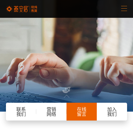
首页
品牌介绍
招商加盟
新闻中心
产品中心


客服中心
联系
营销
在线
加入
我们
网络
留言
我们