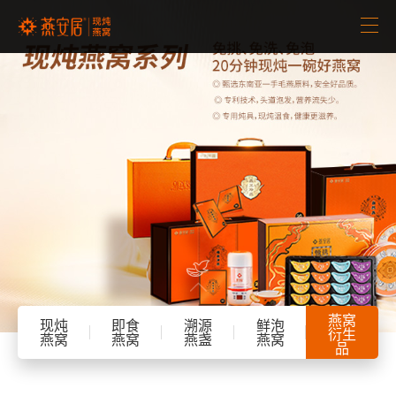
首页
品牌介绍
招商加盟
新闻中心
产品中心


客服中心
燕窝
现炖
即食
溯源
鲜泡
衍生
燕窝
燕窝
燕盏
燕窝
品