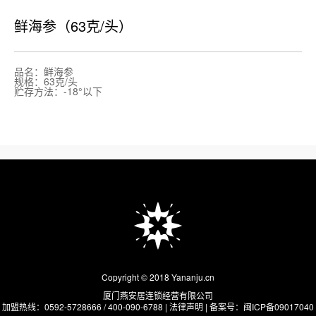
鲜海参（63克/头）
品名：鲜海参
规格：63克/头
贮存方法：-18°以下
Copyright © 2018 Yananju.cn
厦门燕安居连锁经营有限公司
加盟热线：0592-5728666 / 400-090-6788 |
法律声明
| 备案号：
闽ICP备09017040