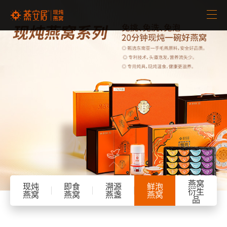
首页
品牌介绍
招商加盟
新闻中心
产品中心


客服中心
燕窝
现炖
即食
溯源
鲜泡
衍生
燕窝
燕窝
燕盏
燕窝
品