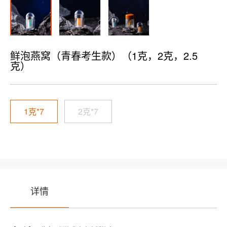
鲜泡燕窝（青春考生款）（1克，2克，2.5
克）
1克*7
2克*7
详情