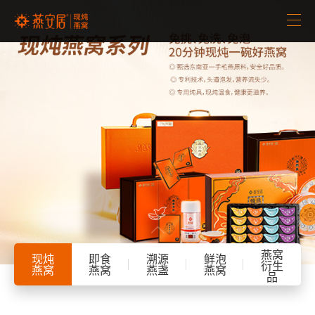
首页
品牌介绍
招商加盟
新闻中心
产品中心

客服中心

燕窝
现炖
即食
溯源
鲜泡
衍生
燕窝
燕窝
燕盏
燕窝
品