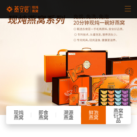
首页
品牌介绍
招商加盟
新闻中心
产品中心

客服中心

燕窝
现炖
即食
溯源
鲜泡
衍生
燕窝
燕窝
燕盏
燕窝
品