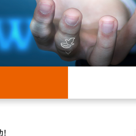


功！