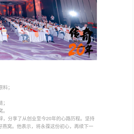
原料；
；
链；
窝。
辞，分享了从创业至今20年的心路历程。坚持
好燕窝。他表示，将永葆这份初心，再续下一