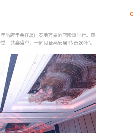
20周年品牌年会在厦门泰地万豪酒店隆重举行。燕
堂，共襄盛举，一同见证燕安居“传奇20年”。