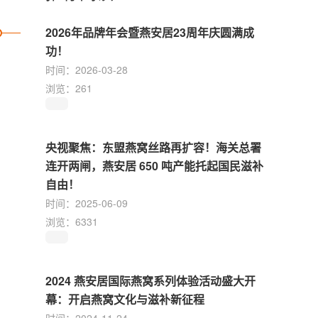
2026年品牌年会暨燕安居23周年庆圆满成
功！
时间：2026-03-28
浏览：261
央视聚焦：东盟燕窝丝路再扩容！海关总署
连开两闸，燕安居 650 吨产能托起国民滋补
自由！
时间：2025-06-09
浏览：6331
2024 燕安居国际燕窝系列体验活动盛大开
幕：开启燕窝文化与滋补新征程