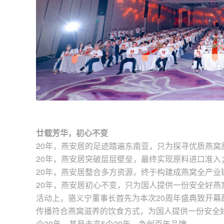
廿载芳华，初心不变
20年，燕安居的足迹踏遍东南亚，只为探寻优质燕窝
20年，燕安居突破层层壁垒，最终实现原料进口准入
20年，燕安居整合多方资源，终于构建成燕窝全产业
20年，燕安居初心不变，只为国人提供一份安全好燕
活动上，骆义宁董事长首先为本次20周年盛典致开幕
传播符合燕窝滋养的饮食方式，为国人提供一份安全
个20年，甚至未来5个20年，争创百年品牌。